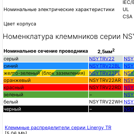
IEC/
Номинальные электрические характеристики
UL
CSA
Цвет корпуса
Номенклатура клеммников серии N
2
Номинальное сечение проводника
2,5мм
серый
NSYTRV22
NSY
синий
NSYTRV22BL
NSY
желто-зеленый (блок заземления)
NSYTRV22PE
NSY
оранжевый
NSYTRV22AR
NSY
красный
NSYTRV22RD
NSY
зеленый
−
NSY
белый
NSYTRV22WH
NSY
черный
−
NSY
Клеммные распределители серии Linergy TR
[5.06 Mb]