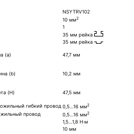
NSYTRV102
2
10 мм
1
35 мм рейка
35 мм рейка
а (a)
47,7 мм
на (b)
10,2 мм
та (H)
47,5 мм
2
ожильный гибкий провод
0,5…16 мм
2
ожильный провод
0,5…16 мм
1,5…1,8 Н·м
10 мм