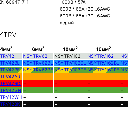
EN 60947-7-1
1000В / 57А
600В / 65А (20…6AWG)
600В / 65А (20…6AWG)
серый
SYTRV
2
2
2
2
4мм
6мм
10мм
16мм
TRV42
NSYTRV62
NSYTRV102
NSYTRV162
NS
TRV42BL
NSYTRV62BL
NSYTRV102BL
NSYTRV162BL
NS
TRV42PE
NSYTRV62PE
NSYTRV102PE
NSYTRV162PE
NS
TRV42AR
−
−
−
−
TRV42RD
−
−
−
−
TRV42GN
−
−
−
−
TRV42WH
−
−
−
−
TRV42BK
−
−
−
−