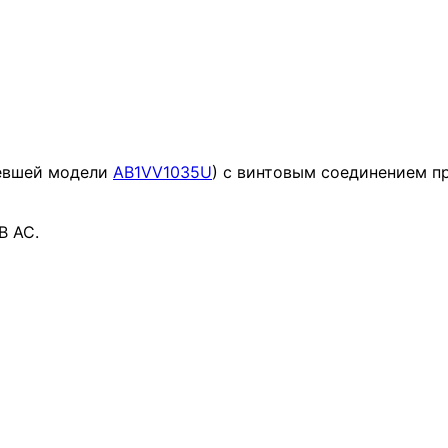
евшей модели
AB1VV1035U
) с винтовым соединением п
В АС.