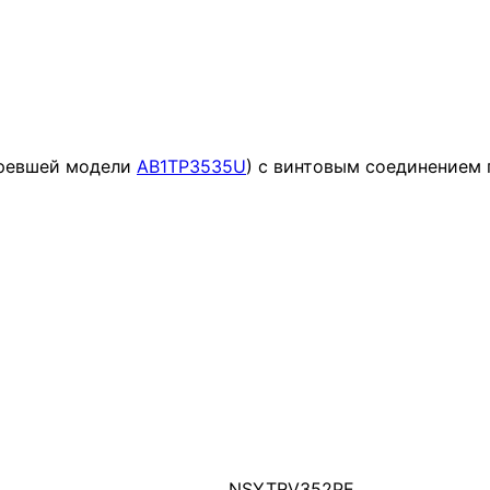
аревшей модели
AB1TP3535U
) с винтовым соединением
NSYTRV352PE