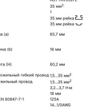
2
35 мм
1
35 мм рейка
35 мм рейка
а (a)
65,7 мм
на (b)
16 мм
та (H)
60,2 мм
2
ожильный гибкий провод
1,5…35 мм
2
ожильный провод
1,5…35 мм
3,2…3,7 Н·м
18 мм
EN 60947-7-1
125А
14…1/0AWG