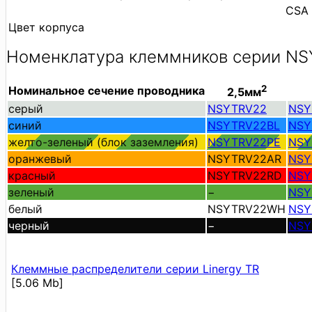
CSA
Цвет корпуса
Номенклатура клеммников серии N
2
Номинальное сечение проводника
2,5мм
серый
NSYTRV22
NSY
синий
NSYTRV22BL
NSY
желто-зеленый (блок заземления)
NSYTRV22PE
NSY
оранжевый
NSYTRV22AR
NSY
красный
NSYTRV22RD
NSY
зеленый
−
NSY
белый
NSYTRV22WH
NSY
черный
−
NSY
Клеммные распределители серии Linergy TR
[5.06 Mb]