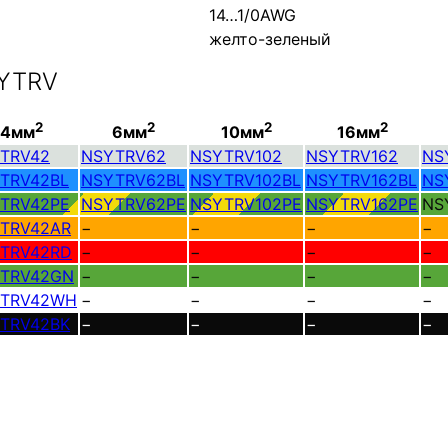
14…1/0AWG
желто-зеленый
SYTRV
2
2
2
2
4мм
6мм
10мм
16мм
TRV42
NSYTRV62
NSYTRV102
NSYTRV162
NS
TRV42BL
NSYTRV62BL
NSYTRV102BL
NSYTRV162BL
NS
TRV42PE
NSYTRV62PE
NSYTRV102PE
NSYTRV162PE
NS
TRV42AR
−
−
−
−
TRV42RD
−
−
−
−
TRV42GN
−
−
−
−
TRV42WH
−
−
−
−
TRV42BK
−
−
−
−