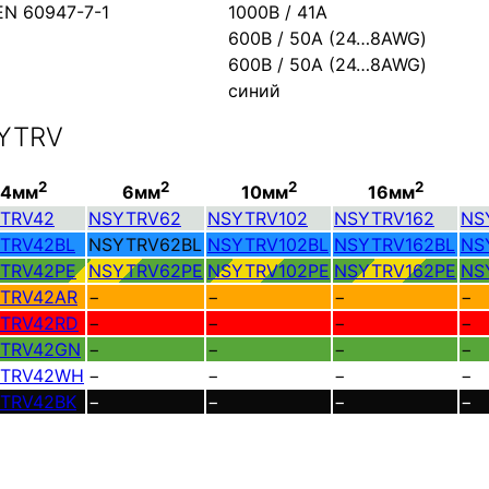
EN 60947-7-1
1000В / 41А
600В / 50А (24…8AWG)
600В / 50А (24…8AWG)
синий
SYTRV
2
2
2
2
4мм
6мм
10мм
16мм
TRV42
NSYTRV62
NSYTRV102
NSYTRV162
NS
TRV42BL
NSYTRV62BL
NSYTRV102BL
NSYTRV162BL
NS
TRV42PE
NSYTRV62PE
NSYTRV102PE
NSYTRV162PE
NS
TRV42AR
−
−
−
−
TRV42RD
−
−
−
−
TRV42GN
−
−
−
−
TRV42WH
−
−
−
−
TRV42BK
−
−
−
−