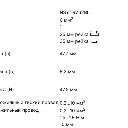
NSYTRV62BL
2
6 мм
1
35 мм рейка
35 мм рейка
а (a)
47,7 мм
на (b)
8,2 мм
та (H)
47,5 мм
2
ожильный гибкий провод
0,2…10 мм
2
ожильный провод
0,2…10 мм
1,5…1,8 Н·м
10 мм