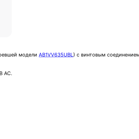
аревшей модели
AB1VV635UBL
) с винтовым соединение
В АС.