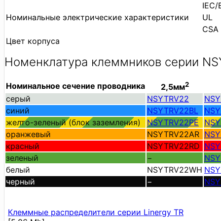
IEC/
Номинальные электрические характеристики
UL
CSA
Цвет корпуса
Номенклатура клеммников серии N
2
Номинальное сечение проводника
2,5мм
серый
NSYTRV22
NSY
синий
NSYTRV22BL
NSY
желто-зеленый (блок заземления)
NSYTRV22PE
NSY
оранжевый
NSYTRV22AR
NSY
красный
NSYTRV22RD
NSY
зеленый
−
NSY
белый
NSYTRV22WH
NSY
черный
−
NSY
Клеммные распределители серии Linergy TR