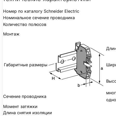
Номер по каталогу Schneider Electric
Номинальное сечение проводника
Количество полюсов
Монтаж
Длин
Габаритные размеры
Шири
Высо
мног
Сечение проводника
одн
Момент затяжки
Длина снятия изоляции