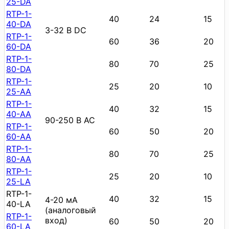
25-DA
RTP-1-
40
24
15
40-DA
3-32 В DC
RTP-1-
60
36
20
60-DA
RTP-1-
80
70
25
80-DA
RTP-1-
25
20
10
25-AA
RTP-1-
40
32
15
40-AA
90-250 В AC
RTP-1-
60
50
20
60-AA
RTP-1-
80
70
25
80-AA
RTP-1-
25
20
10
25-LA
RTP-1-
40
32
15
4-20 мА
40-LA
(аналоговый
RTP-1-
вход)
60
50
20
60-LA