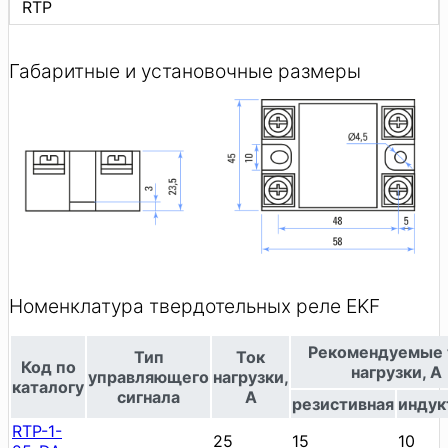
RTP
Габаритные и установочные размеры
Номенклатура твердотельных реле EKF
Рекомендуемые 
Тип
Ток
Код по
нагрузки, А
управляющего
нагрузки,
каталогу
сигнала
А
резистивная
индук
RTP-1-
25
15
10