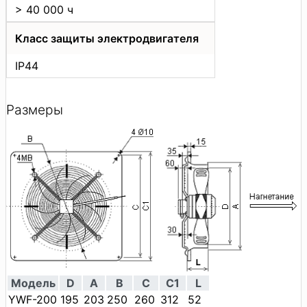
> 40 000 ч
Класс защиты электродвигателя
IP44
Размеры
Модель
D
A
B
C
C1
L
YWF-200
195
203
250
260
312
52