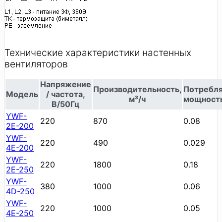
Технические характеристики настенных
вентиляторов
Напряжение
Производительность,
Потребл
Модель
/ частота,
м³/ч
мощность
В/50Гц
YWF-
220
870
0.08
2E-200
YWF-
220
490
0.029
4E-200
YWF-
220
1800
0.18
2E-250
YWF-
380
1000
0.06
4D-250
YWF-
220
1000
0.05
4E-250