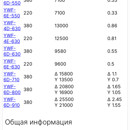
6D-550
YWF-
220
7100
0.33
6E-550
YWF-
380
13000
0.86
4D-630
YWF-
220
12500
0.81
4E-630
YWF-
380
9580
0.55
6D-630
YWF-
220
9600
0.5
6E-630
YWF-
∆ 15800
∆ 1.1
380
6D-710
Y 13500
Y 0.7
YWF-
∆ 20800
∆ 1.65
380
6D-800
Y 16900
Y 1.05
YWF-
∆ 25500
∆ 2.45
380
6D-910
Y 21000
Y 1.55