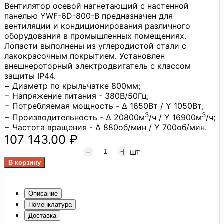
Вентилятор осевой нагнетающий с настенной
панелью YWF-6D-800-B предназначен для
вентиляции и кондиционирования различного
оборудования в промышленных помещениях.
Лопасти выполнены из углеродистой стали с
лакокрасочным покрытием. Установлен
внешнероторный электродвигатель с классом
защиты IP44.
− Диаметр по крыльчатке 800мм;
− Напряжение питания - 380В/50Гц;
− Потребляемая мощность - Δ 1650Вт / Y 1050Вт;
3
3
− Производительность - Δ 20800м
/ч / Y 16900м
/ч;
− Частота вращения - Δ 880об/мин / Y 700об/мин.
107 143.00 ₽
шт
Описание
Номенклатура
Доставка