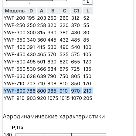
Модель
D
A
B
C
C1
L
YWF-200
195
203
250
260
312
52
YWF-250
250
258
320
320
370
55
YWF-300
300
315
390
380
430
80
YWF-350
340
360
445
432
485
85
YWF-400
391
415
530
490
540
100
YWF-450
430
465
570
535
575
105
YWF-500
495
501
630
620
655
120
YWF-550
530
566
684
675
725
135
YWF-630
628
639
790
750
805
150
YWF-710
703
710
808
810
850
170
YWF-800
786
800
985
910
970
210
YWF-910
903
920
1075
1015
1070
205
Аэродинамические характеристики