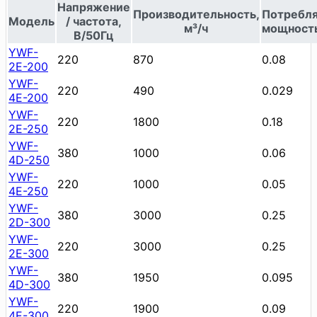
Напряжение
Производительность,
Потребл
Модель
/ частота,
м³/ч
мощность
В/50Гц
YWF-
220
870
0.08
2E-200
YWF-
220
490
0.029
4E-200
YWF-
220
1800
0.18
2E-250
YWF-
380
1000
0.06
4D-250
YWF-
220
1000
0.05
4E-250
YWF-
380
3000
0.25
2D-300
YWF-
220
3000
0.25
2E-300
YWF-
380
1950
0.095
4D-300
YWF-
220
1900
0.09
4E-300