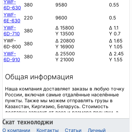
YWF-
380
9580
0.55
6D-630
YWF-
220
9600
0.5
6E-630
YWF-
∆ 15800
∆ 1.1
380
6D-710
Y 13500
Y 0.7
YWF-
∆ 20800
∆ 1.65
380
6D-800
Y 16900
Y 1.05
YWF-
∆ 25500
∆ 2.45
380
6D-910
Y 21000
Y 1.55
О компании
Контакты
Статьи
Личный