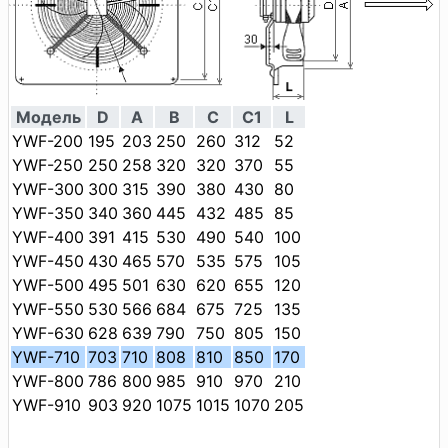
Модель
D
A
B
C
C1
L
YWF-200
195
203
250
260
312
52
YWF-250
250
258
320
320
370
55
YWF-300
300
315
390
380
430
80
YWF-350
340
360
445
432
485
85
YWF-400
391
415
530
490
540
100
YWF-450
430
465
570
535
575
105
YWF-500
495
501
630
620
655
120
YWF-550
530
566
684
675
725
135
YWF-630
628
639
790
750
805
150
YWF-710
703
710
808
810
850
170
YWF-800
786
800
985
910
970
210
YWF-910
903
920
1075
1015
1070
205