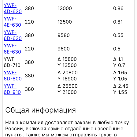
YWF-
380
13000
0.86
4D-630
YWF-
220
12500
0.81
4E-630
YWF-
380
9580
0.55
6D-630
YWF-
220
9600
0.5
6E-630
YWF-
∆ 15800
∆ 1.1
380
6D-710
Y 13500
Y 0.7
YWF-
∆ 20800
∆ 1.65
380
6D-800
Y 16900
Y 1.05
YWF-
∆ 25500
∆ 2.45
380
6D-910
Y 21000
Y 1.55