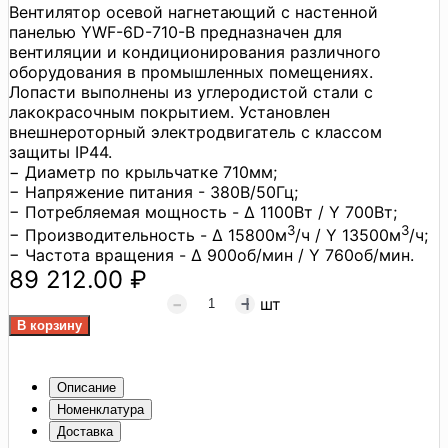
Вентилятор осевой нагнетающий с настенной
панелью YWF-6D-710-B предназначен для
вентиляции и кондиционирования различного
оборудования в промышленных помещениях.
Лопасти выполнены из углеродистой стали с
лакокрасочным покрытием. Установлен
внешнероторный электродвигатель с классом
защиты IP44.
− Диаметр по крыльчатке 710мм;
− Напряжение питания - 380В/50Гц;
− Потребляемая мощность - Δ 1100Вт / Y 700Вт;
3
3
− Производительность - Δ 15800м
/ч / Y 13500м
/ч;
− Частота вращения - Δ 900об/мин / Y 760об/мин.
89 212.00 ₽
шт
Описание
Номенклатура
Доставка