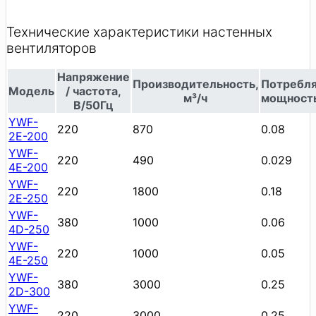
Технические характеристики настенных
вентиляторов
Напряжение
Производительность,
Потребл
Модель
/ частота,
м³/ч
мощность
В/50Гц
YWF-
220
870
0.08
2E-200
YWF-
220
490
0.029
4E-200
YWF-
220
1800
0.18
2E-250
YWF-
380
1000
0.06
4D-250
YWF-
220
1000
0.05
4E-250
YWF-
380
3000
0.25
2D-300
YWF-
220
3000
0.25