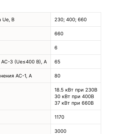
 Uе, В
230; 400; 660
660
6
 АС-3 (Uе≤400 В), А
65
нения АС-1, А
80
18.5 кВт при 230В
30 кВт при 400В
37 кВт при 660В
1170
3000