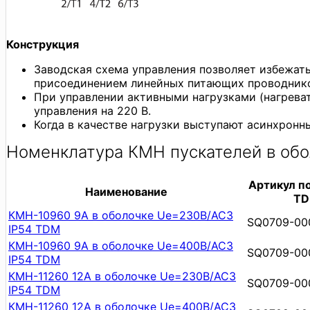
Конструкция
Заводская схема управления позволяет избежат
присоединением линейных питающих проводников
При управлении активными нагрузками (нагреват
управления на 220 В.
Когда в качестве нагрузки выступают асинхронн
Номенклатура КМН пускателей в обо
Артикул по
Наименование
T
КМН-10960 9А в оболочке Ue=230В/АС3
SQ0709-00
IP54 TDM
КМН-10960 9А в оболочке Ue=400В/АС3
SQ0709-00
IP54 TDM
КМН-11260 12А в оболочке Ue=230В/АС3
SQ0709-00
IP54 TDM
КМН-11260 12А в оболочке Ue=400В/АС3