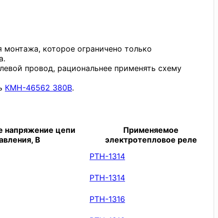
 монтажа, которое ограничено только
а.
улевой провод, рациональнее применять схему
ль
КМН-46562 380В
.
е напряжение цепи
Применяемое
авления, В
электротепловое реле
РТН-1314
РТН-1314
РТН-1316