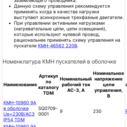
заземляющего проводника.
Данную схему управления рекомендуется
применять когда в качестве нагрузки
выступают асинхронные трехфазные двигатели.
При управлении активными нагрузками
(нагревательные цепи, цепи освещения),
которые используют нулевой провод,
рациональнее применять схему управления на
пускателе
КМН-46562 220В
.
Номенклатура КМН пускателей в оболочке
Номинальное
Артикул
Номинальный
напряжение
по
Наименование
рабочий ток
цепи
каталогу
AC-3, А
управления,
TDM
В
КМН-10960 9А
в оболочке
SQ0709-
9
230
Ue=230В/АС3
0001
IP54 TDM
КМН-10960 9А