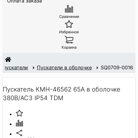
Оплата заказа
Сравнение
Избранное
Корзина
и пускатели
Пускатели в оболочке
SQ0709-0016
Пускатель КМН-46562 65А в оболочке
380В/АС3 IP54 TDM