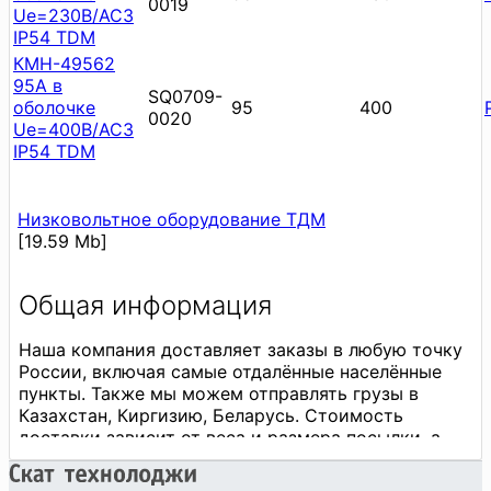
0019
Ue=230В/АС3
IP54 TDM
КМН-49562
95А в
SQ0709-
оболочке
95
400
0020
Ue=400В/АС3
IP54 TDM
Низковольтное оборудование ТДМ
[19.59 Mb]