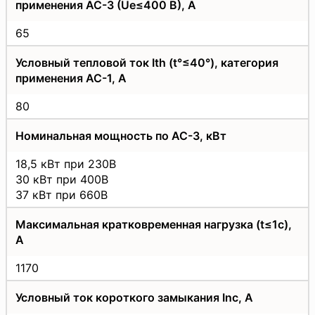
применения АС-3 (Uе≤400 В), А
65
Условный тепловой ток Ith (t°≤40°), категория
применения АС-1, А
80
Номинальная мощность по АС-3, кВт
18,5 кВт при 230В
30 кВт при 400В
37 кВт при 660В
Максимальная кратковременная нагрузка (t≤1с),
А
1170
Условный ток короткого замыкания Inc, А