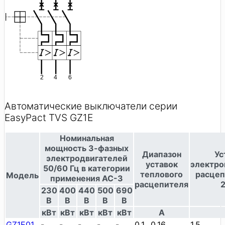
Автоматические выключатели серии
EasyPact TVS GZ1E
Номинальная
мощность 3-фазных
Диапазон
Ус
электродвигателей
уставок
электро
50/60 Гц в категории
теплового
расцеп
Модель
применения AC-3
расцепителя
230
400
440
500
690
В
В
В
В
В
кВт
кВт
кВт
кВт
кВт
A
GZ1E01
-
-
-
-
-
0.1…0.16
1.5