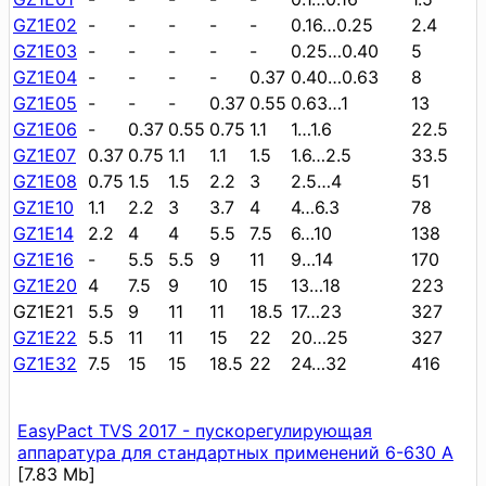
GZ1E02
-
-
-
-
-
0.16…0.25
2.4
GZ1E03
-
-
-
-
-
0.25…0.40
5
GZ1E04
-
-
-
-
0.37
0.40…0.63
8
GZ1E05
-
-
-
0.37
0.55
0.63…1
13
GZ1E06
-
0.37
0.55
0.75
1.1
1…1.6
22.5
GZ1E07
0.37
0.75
1.1
1.1
1.5
1.6…2.5
33.5
GZ1E08
0.75
1.5
1.5
2.2
3
2.5…4
51
GZ1E10
1.1
2.2
3
3.7
4
4…6.3
78
GZ1E14
2.2
4
4
5.5
7.5
6…10
138
GZ1E16
-
5.5
5.5
9
11
9…14
170
GZ1E20
4
7.5
9
10
15
13…18
223
GZ1E21
5.5
9
11
11
18.5
17…23
327
GZ1E22
5.5
11
11
15
22
20…25
327
GZ1E32
7.5
15
15
18.5
22
24…32
416
EasyPact TVS 2017 - пускорегулирующая
аппаратура для стандартных применений 6-630 А
[7.83 Mb]