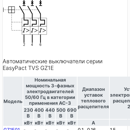
Автоматические выключатели серии
EasyPact TVS GZ1E
Номинальная
мощность 3-фазных
Диапазон
Ус
электродвигателей
уставок
электро
50/60 Гц в категории
теплового
расцеп
Модель
применения AC-3
расцепителя
230
400
440
500
690
В
В
В
В
В
кВт
кВт
кВт
кВт
кВт
A
GZ1E01
-
-
-
-
-
0.1…0.16
1.5