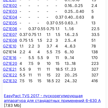
GZ1E02
-
-
-
-
-
0.16…0.25
2.4
GZ1E03
-
-
-
-
-
0.25…0.40
5
GZ1E04
-
-
-
-
0.37
0.40…0.63
8
GZ1E05
-
-
-
0.37
0.55
0.63…1
13
GZ1E06
-
0.37
0.55
0.75
1.1
1…1.6
22.5
GZ1E07
0.37
0.75
1.1
1.1
1.5
1.6…2.5
33.5
GZ1E08
0.75
1.5
1.5
2.2
3
2.5…4
51
GZ1E10
1.1
2.2
3
3.7
4
4…6.3
78
GZ1E14
2.2
4
4
5.5
7.5
6…10
138
GZ1E16
-
5.5
5.5
9
11
9…14
170
GZ1E20
4
7.5
9
10
15
13…18
223
GZ1E21
5.5
9
11
11
18.5
17…23
327
GZ1E22
5.5
11
11
15
22
20…25
327
GZ1E32
7.5
15
15
18.5
22
24…32
416
EasyPact TVS 2017 - пускорегулирующая
аппаратура для стандартных применений 6-630 А
[7.83 Mb]