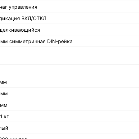
чаг управления
дикация ВКЛ/ОТКЛ
щелкивающийся
 мм симметричная DIN-рейка
 мм
 мм
 мм
1 кг
лый