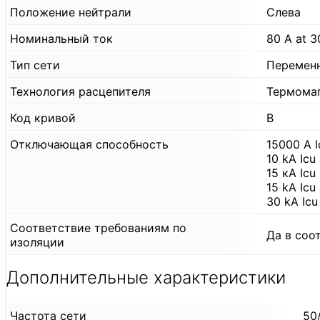
Положение нейтрали
Слева
Номинальный ток
80 A at 3
Тип сети
Перемен
Технология расцепителя
Термома
Код кривой
B
Отключающая способность
15000 А 
10 kA Ic
15 кА Ic
15 kA Ic
30 kA Ic
Соответствие требованиям по
Да в соо
изоляции
Дополнительные характеристики
Частота сети
50