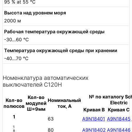
95 % at 55 °C
Высота над уровнем моря
2000 м
Рабочая температура окружающей среды
-30…60 °C
Температура окружающей среды при хранении
-40…70 °C
Номенклатура автоматических
выключателей C120H
№ по каталогу Sc
Кол-во
Кол-во
Номинальный
Electric
модулей
полюсов
ток, А
Ш=9мм
Кривая B
Кривая C
1
63
A9N18401
A9N18445
80
A9N18402
A9N18446