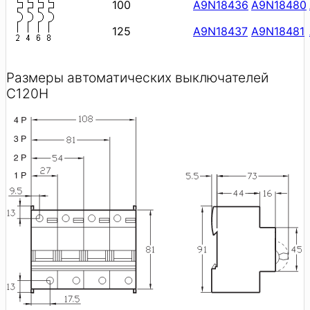
100
A9N18436
A9N18480
125
A9N18437
A9N18481
Размеры автоматических выключателей
C120H