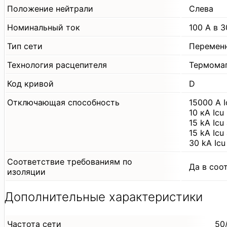
Положение нейтрали
Слева
Номинальный ток
100 А в 3
Тип сети
Перемен
Технология расцепителя
Термома
Код кривой
D
Отключающая способность
15000 А 
10 кА Ic
15 kA Icu
15 kA Ic
30 kA Ic
Соответствие требованиям по
Да в соо
изоляции
Дополнительные характеристики
Частота сети
50