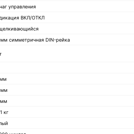
чаг управления
дикация ВКЛ/ОТКЛ
щелкивающийся
 мм симметричная DIN-рейка
т
 мм
 мм
 мм
1 кг
лый