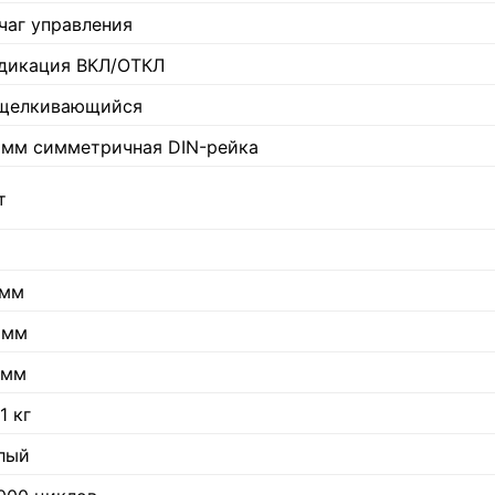
чаг управления
дикация ВКЛ/ОТКЛ
щелкивающийся
 мм симметричная DIN-рейка
т
 мм
 мм
 мм
1 кг
лый