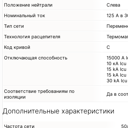
Положение нейтрали
Слева
Номинальный ток
125 А в 3
Тип сети
Перемен
Технология расцепителя
Термома
Код кривой
С
Отключающая способность
15000 А 
10 кА Ic
15 kA Icu
15 kA Ic
30 kA Ic
Соответствие требованиям по
Да в соо
изоляции
Дополнительные характеристики
Частота сети
50