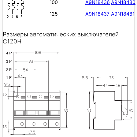
100
A9N18436
A9N18480
125
A9N18437
A9N18481
Размеры автоматических выключателей
C120H