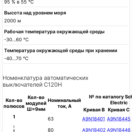
95 % в 55 °C
Высота над уровнем моря
2000 м
Рабочая температура окружающей среды
-30…60 °C
Температура окружающей среды при хранении
-40…70 °C
Номенклатура автоматических
выключателей C120H
№ по каталогу Sc
Кол-во
Кол-во
Номинальный
Electric
модулей
полюсов
ток, А
Ш=9мм
Кривая B
Кривая C
1
63
A9N18401
A9N18445
80
A9N18402
A9N18446